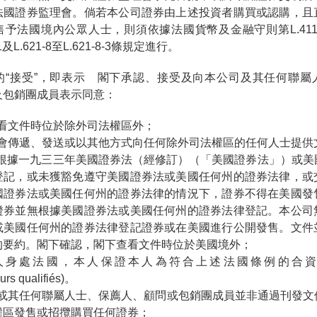
法國證券監理會。倘若本公司證券由上述投資者購買或認購，且
予法國境內公眾人士，則須依據法國貨幣及金融守則第L.411-1、
-1及L.621-8至L.621-8-3條規定進行。
的“接受”，即表示 閣下承認、接受及向本公司及其任何聯屬
及包銷團成員表示同意：
下查看文件時位於除外司法權區外；
下不會傳遞、發送或以其他方式向任何除外司法權區的任何人士提供
未有根據一九三三年美國證券法（經修訂）（「
美國證券法
」）或美
登記，或未獲豁免遵守美國證券法或美國任何州的證券法律，或
國證券法或美國任何州的證券法律的情況下，證券不得在美國發
證券並無根據美國證券法或美國任何州的證券法律登記。本公司
或美國任何州的證券法律登記證券或在美國進行公開發售。文件
的要約。閣下確認，閣下查看文件時位於美國境外；
若本人身處法國，本人保證本人為符合上述法國條例的合
eurs qualifiés)。
公司或其任何聯屬人士、保薦人、顧問或包銷團成員並非通過刊發
權區發售或招攬購買任何證券；