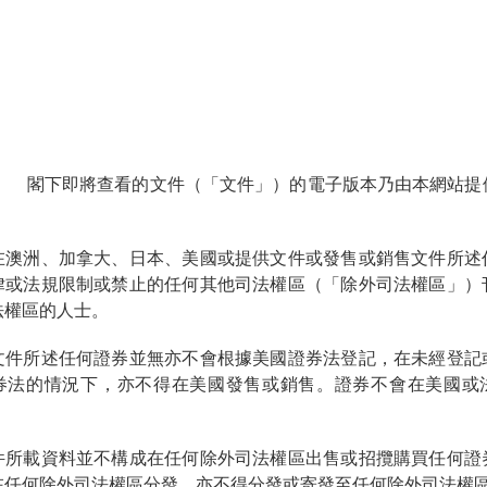
：
閣下即將查看的文件（「
文件
」）的電子版本乃由本網站提
在澳洲、加拿大、日本、美國或提供文件或發售或銷售文件所述
律或法規限制或禁止的任何其他司法權區（「
除外司法權區
」）
法權區的人士。
文件所述任何證券並無亦不會根據美國證券法登記，在未經登記
券法的情況下，亦不得在美國發售或銷售。證券不會在美國或
件所載資料並不構成在任何除外司法權區出售或招攬購買任何證
在任何除外司法權區分發，亦不得分發或寄發至任何除外司法權