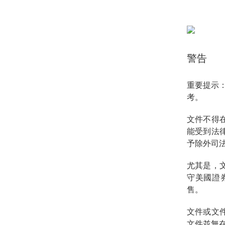
警告
重要提示
考。
文件不得
能受到法
予除外司
尤其是，
守美國證
售。
文件或文
文件並無