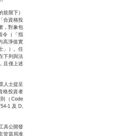
的規限下）
義的「合資格投
者，對象包
指令（「指
的高淨值實
士」）。任
在下列與法
，且僅上述
眾人士提呈
資格投資者
守則（Code
754-1 及 D.
融工具公開發
主管當局准