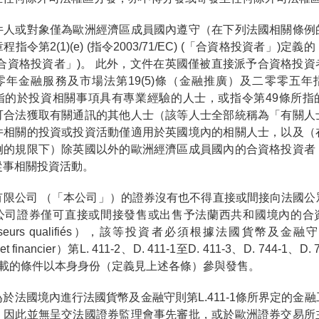
件人或對象僅為歐洲經濟區成員國內遵守（在下列法國相關條例
指令第2(1)(e) (指令2003/71/EC) (「合資格投資者」)定
「合資格投資者」)。 此外，文件在英國僅被直接派予合資格投資
零年金融服務及市場法第19(5)條（金融推廣）及二零零五年
指的於投資相關事項具有專業經驗的人士，或指令第49條所指
可合法獲取有關通訊的其他人士（該等人士全部統稱為「有關人
件相關的投資或投資活動僅適用於英國境內的相關人士，以及（
例的規限下）除英國以外的歐洲經濟區成員國內的合資格投資者
從事相關投資活動。
有限公司 （「本公司」）的證券沒有也不得直接或間接向法國公
公司證券僅可直接或間接發售或出售予法蘭西共和國境內的合
tisseurs qualifiés），該等投資者必須根據法國貨幣及金融
 et financier）第L. 411-2、D. 411-1至D. 411-3、D. 744-1、D. 
條所載的條件以本身身份（定義見上述各條）參與發售。
於法國境內進行法國貨幣及金融守則第L.411-1條所界定的金
，因此並無呈交法國證券監理會事先審批，或於歐洲證券交易所