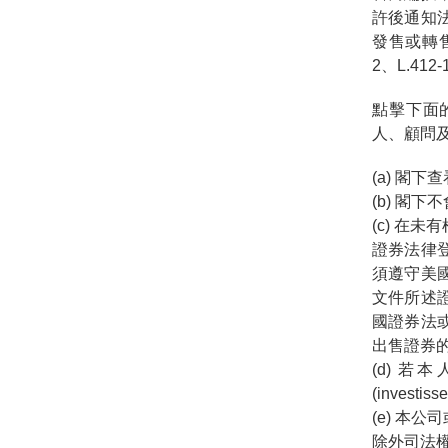
許後通知
發售或轉售
2、L.412
點擊下面
人、顧問
(a) 閣
(b) 閣
(c) 在
證券法律
須遵守美
文件所述
國證券法
出售證券
(d) 
(investiss
(e) 本
除外司法