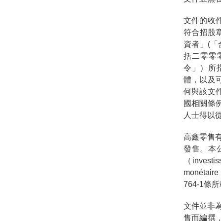
文件的收
符合招股章程
資者」(
括二零零
令」）所
體，以及
何與該文
國相關條
人士得以
高鑫零售
發售。本
（inves
monétaire
764-1
文件並非為
售而編撰