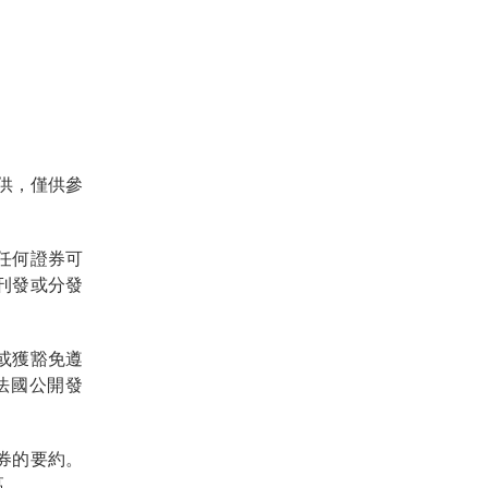
供，僅供參
任何證券可
刊發或分發
或獲豁免遵
法國公開發
券的要約。
區。