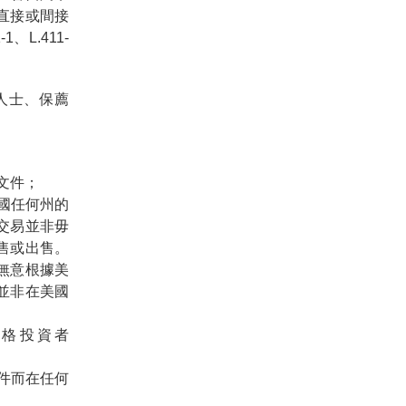
直接或間接
L.411-
人士、保薦
文件；
國任何州的
交易並非毋
售或出售。
無意根據美
並非在美國
資格投資者
文件而在任何